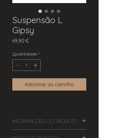
Suspensão L
Gipsy
Preço
69,90 €
Quantidade
*
Adicionar ao carrinho
Informações do Produto
Casquilho: GU10
Prazo de Entrega