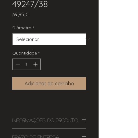
49247/38
Preço
69,95 €
Diâmetro
*
Quantidade
*
Adicionar ao carrinho
Informações do Produto
Casquilho E27
Prazo de Entrega