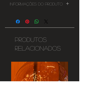
Informações do Produto
7w
500lms
100mm x 49mm
Furo: 85mm
IP20
Produtos
Ângulo de Luz: 60º
relacionados