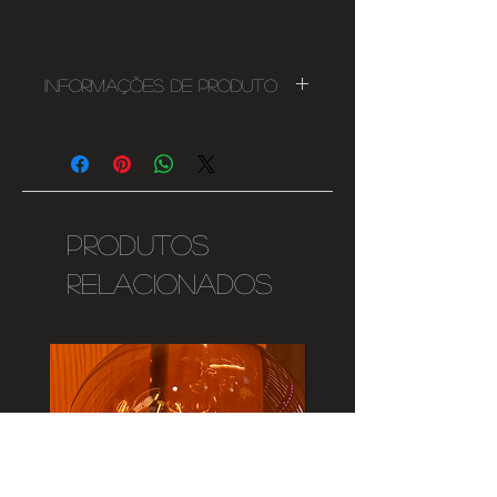
Informações de Produto
Material: Metal
Casquilho: E27
Consultar sugestões em
"INSPIRAÇÕES".
Produtos
relacionados