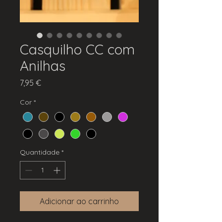
Casquilho CC com
Anilhas
Preço
7,95 €
Cor
*
Quantidade
*
Adicionar ao carrinho