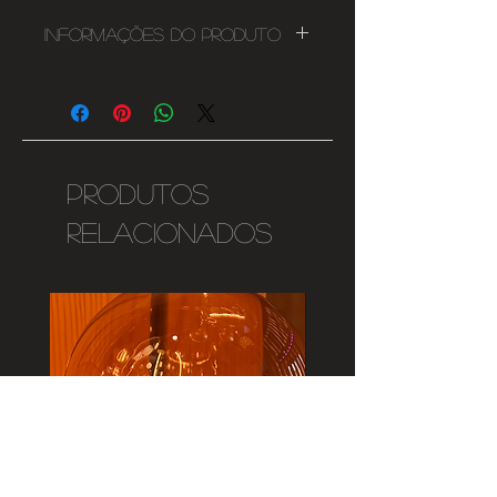
Informações do Produto
Matéria prima: Latão
Vários acabamentos
Diâmetro: 230mm
Altura: 20mm
Produtos
relacionados