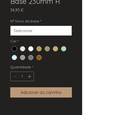
Base 230mm R
Preço
34,95 €
Nº furos da base
*
Cor
*
Quantidade
*
Adicionar ao carrinho