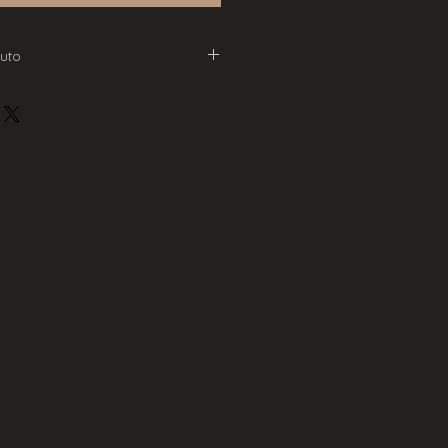
uto
.
 e preto