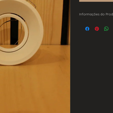
Informações do Prod
Para lâmpada GU10
93mm x 40mm
Furo: 71mm
IP20
Acabamento branco