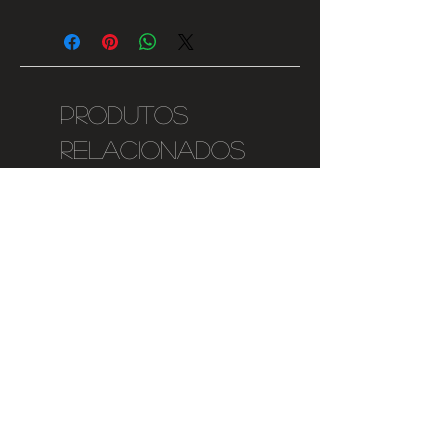
Armadura T8 LED de duas
lâmpadas de 600mm:
- IP65
Armadura T8 LED de duas
Produtos
lâmpadas de 1200mm:
- IP65
relacionados
Não inclui lâmpada.