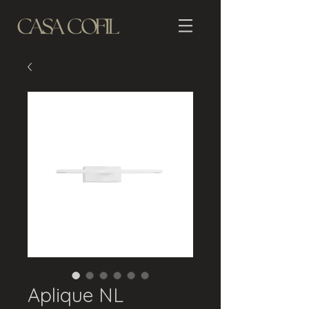
Aplique NL