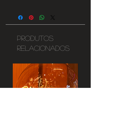
Dimensões: L: 35cm W: 19cm H:
Informamos que, por norma, este
33cm
produto tem um prazo estimado de
entrega mínimo de 2 semanas.
Produtos
relacionados