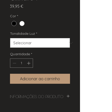
Preço
39,95 €
Cor
*
Tonalidade Luz
*
Quantidade
*
Adicionar ao carrinho
Informações do Produto
LED Incorporado: 3W + 3W
Lumens: 560lm