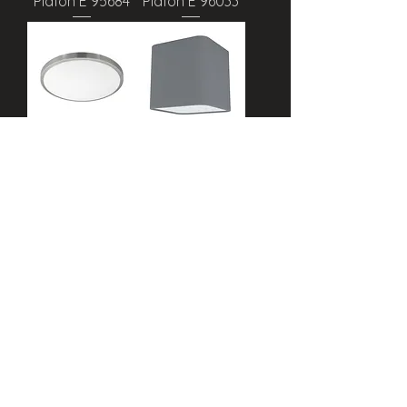
Plafon E 95684
Plafon E 96033
Plafon E 96034
Plafon E 99304
Ver mais
Ir para o Topo
envios
trocas e devoluções
termos e condições