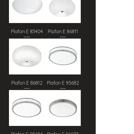
Plafon E 83404
Plafon E 86811
Plafon E 86812
Plafon E 95682