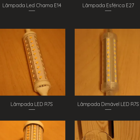
Visualização rápida
Visualização rápida
Lâmpada Led Chama E14
Lâmpada Esférica E27
Visualização rápida
Visualização rápida
Lâmpada LED R7S
Lâmpada Dimável LED R7S