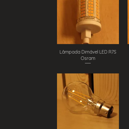
Visualização rápida
Lâmpada Dimável LED R7S
Osram