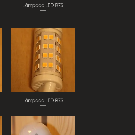
Visualização rápida
Lâmpada LED R7S
Visualização rápida
Lâmpada LED R7S