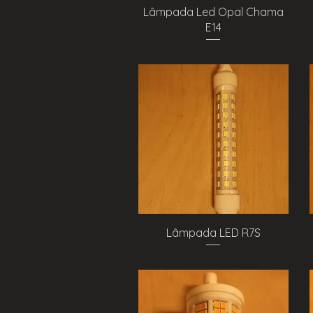
Visualização rápida
Lâmpada Led Opal Chama
E14
Visualização rápida
Lâmpada LED R7S