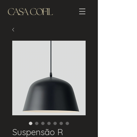
Suspensão R