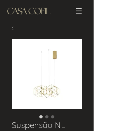
Suspensão NL