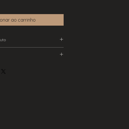
ionar ao carrinho
uto
r norma, este produto tem um
ída
entrega de 2 semanas.