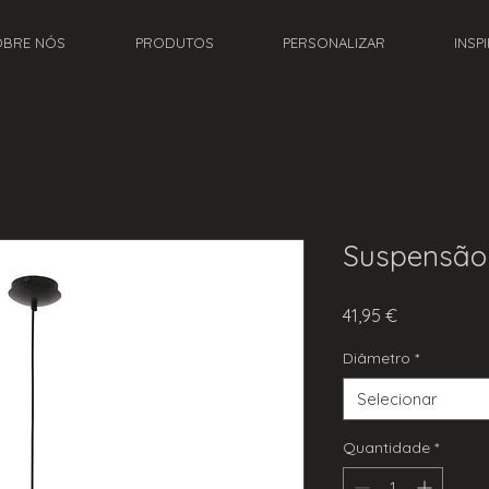
OBRE NÓS
PRODUTOS
PERSONALIZAR
INSP
Suspensão
Preço
41,95 €
Diâmetro
*
Selecionar
Quantidade
*