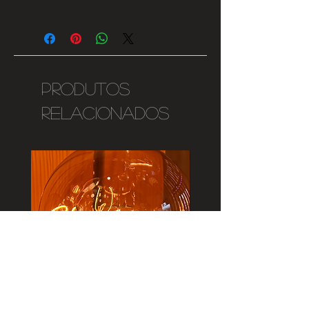
Dimável E27
Vidro Fumado
3W
90lms
2000K
Produtos
75mm x 45mm
220-240V
relacionados