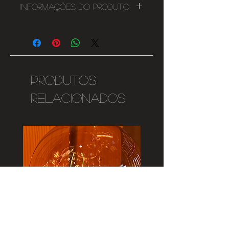
Informações do Produto
Lâmpada Dimável E27
8W
330 Lumen
2200lms
145mmx85mm
Produtos
220-240V
relacionados