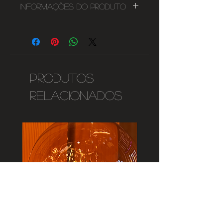
Informações do Produto
E27
4W
2700K
Lâmpada Dimável
265 Lumen
Produtos
294mmx70mm
relacionados