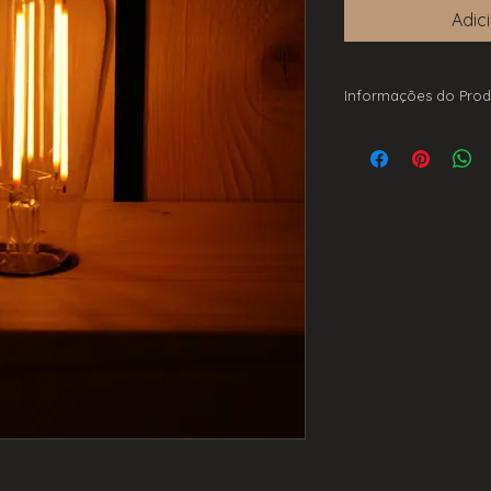
Adic
Informações do Prod
Dimável E27
Vidro Claro
4W
300lms
2300K
142mm x 64mm
220-240V