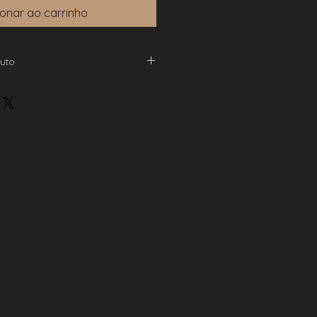
ionar ao carrinho
uto
V