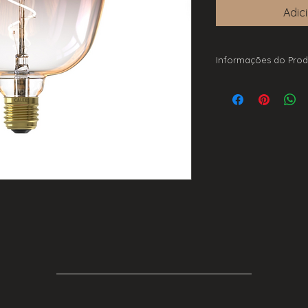
Adic
Informações do Prod
Potência: 5W
Lumens: 130lm
Tom de Luz: 1800K
CRI: 80
Casquilho: E27
Voltagem: 220-240
Diâmetro: 140 mm
Altura: 200 mm
Largura: 140mm