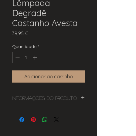
Lâmpada
Degradê
Castanho Avesta
Preço
39,95 €
Quantidade
*
Adicionar ao carrinho
Informações do Produto
Potência: 5W
Lumens: 130lm
Tom de Luz: 1800K
CRI: 80
Casquilho: E27