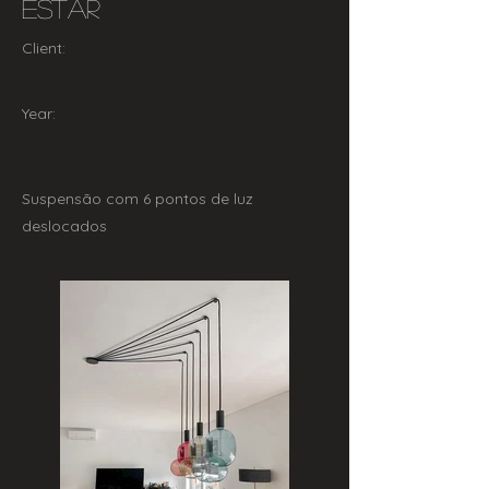
Estar
Client:
Year:
Suspensão com 6 pontos de luz
deslocados